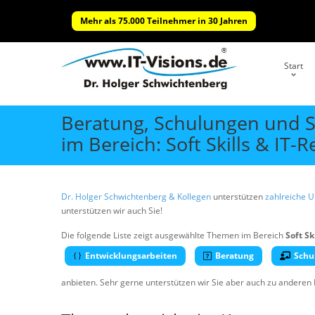
Mehr als 75.000 Teilnehmer in 30 Jahren
Start
Beratung, Schulungen und 
im Bereich: Soft Skills & IT-R
Dr. Holger Schwichtenberg & Kollegen
unterstützen
zahlreiche 
unterstützen wir auch Sie!
Die folgende Liste zeigt ausgewählte Themen im Bereich
Soft Sk
Entwicklungsarbeiten
Beratung
Schu
anbieten. Sehr gerne unterstützen wir Sie aber auch zu anderen