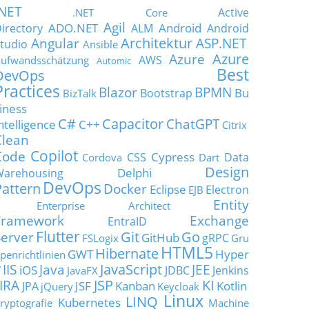
.NET
Active
.NET Core
Agil
ADO.NET
Android
irectory
ALM
Android
Architektur
Angular
ASP.NET
tudio
Ansible
Azure
Azure
AWS
ufwandsschätzung
Automic
Best
DevOps
Practices
Blazor
BPMN
Bu
Bootstrap
BizTalk
iness
C#
Capacitor
ChatGPT
ntelligence
C++
Citrix
Clean
Copilot
Code
Cypress
CSS
Data
Cordova
Dart
Design
Delphi
Warehousing
DevOps
Pattern
Docker
Eclipse
Electron
EJB
Entity
Enterprise Architect
Framework
Exchange
EntraID
Flutter
Git
Go
Server
GitHub
gRPC
FSLogix
Gru
HTML5
Hibernate
GWT
Hyper
penrichtlinien
JavaScript
IIS
Java
JEE
V
iOS
JDBC
Jenkins
JavaFX
JSP
KI
JIRA
JSF
Kanban
Kotlin
JPA
jQuery
Keycloak
Linux
LINQ
Kubernetes
ryptografie
Machine