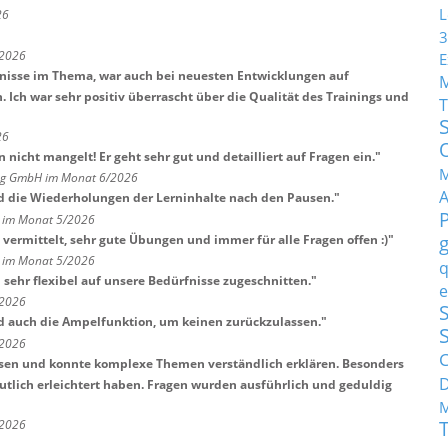
L
26
3
/2026
E
tnisse im Thema, war auch bei neuesten Entwicklungen auf
Ich war sehr positiv überrascht über die Qualität des Trainings und
T
26
nicht mangelt! Er geht sehr gut und detailliert auf Fragen ein.
"
M
ng GmbH im Monat 6/2026
d die Wiederholungen der Lerninhalte nach den Pausen.
"
H im Monat 5/2026
vermittelt, sehr gute Übungen und immer für alle Fragen offen :)
"
H im Monat 5/2026
q
sehr flexibel auf unsere Bedürfnisse zugeschnitten.
"
e
/2026
S
d auch die Ampelfunktion, um keinen zurückzulassen.
"
/2026
C
ssen und konnte komplexe Themen verständlich erklären. Besonders
eutlich erleichtert haben. Fragen wurden ausführlich und geduldig
M
/2026