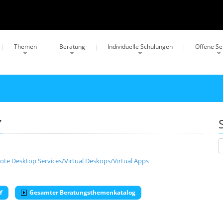
Themen
Beratung
Individuelle Schulungen
Offene S
Y
te Desktop Services/Virtual Deskops/Virtual Apps
Y
Gesamter Beratungsthemenkatalog