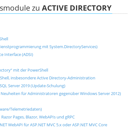
ngsmodule zu
ACTIVE DIRECTORY
Shell
dienstprogrammierung mit System.DirectoryServices)
ce Interface (ADSI)
ctory“ mit der PowerShell
ell, insbesondere Active Directory-Administration
 SQL Server 2019 (Update-Schulung)
 Neuheiten für Administratoren gegenüber Windows Server 2012)
tware/Telemetriedaten)
, Razor Pages, Blazor, WebAPIs und gRPC
.NET WebAPI für ASP.NET MVC 5.x oder ASP.NET MVC Core