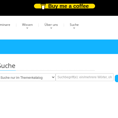
Buy me a coffee
eminare
Wissen
Über uns
Suche
Suche