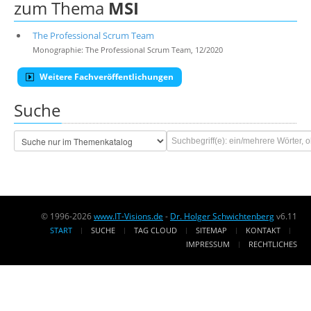
zum Thema
MSI
The Professional Scrum Team
Monographie: The Professional Scrum Team, 12/2020
Weitere Fachveröffentlichungen
Suche
© 1996-2026
www.IT-Visions.de
-
Dr. Holger Schwichtenberg
v6.11
START
SUCHE
TAG CLOUD
SITEMAP
KONTAKT
IMPRESSUM
RECHTLICHES