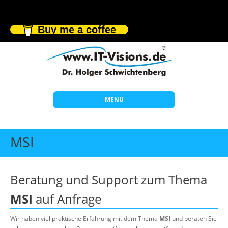
Buy me a coffee
MENU
Start
MSI
Themen
Beratung
Beratung und Support zum Thema
Individuelle Schulungen
MSI
auf Anfrage
Offene Seminare
Wir haben viel praktische Erfahrung mit dem Thema
MSI
und beraten Sie
Wissen