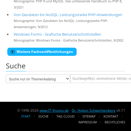
Monographie: PHP 8 und MySQL: Das umfassende Handbuch zu PHP 8,
3/2021
Von Geodaten bis NoSQL: Leistungsstarke PHP-Anwendungen
Monographie: Von Geodaten bis NoSQL: Leistungsstarke PHP-
Anwendungen, 9/2012
Windows Forms - Grafische Benutzerschnittstellen
Monographie: Windows Forms - Grafische Benutzerschnittstellen, 9/2002
Weitere Fachveröffentlichungen
Suche
© 1996-2026
www.IT-Visions.de
-
Dr. Holger Schwichtenberg
v6.11
START
SUCHE
TAG CLOUD
SITEMAP
KONTAKT
IMPRESSUM
RECHTLICHES