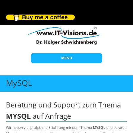
Buy me a coffee
MENU
Start
MySQL
Themen
Beratung
Beratung und Support zum Thema
Individuelle Schulungen
MYSQL
auf Anfrage
Offene Seminare
Wir haben viel praktische Erfahrung mit dem Thema
MYSQL
und beraten
Wissen