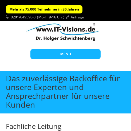
Mehr als 75.000 Teilnehmer in 30 Jahren
0201/649590-0
(Mo-Fr 9-16 Uhr)
Anfrage
MENU
Start
Das zuverlässige Backoffice für
Themen
unsere Experten und
Ansprechpartner für unsere
Beratung
Kunden
Individuelle Schulungen
Offene Seminare
Fachliche Leitung
Wissen