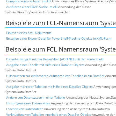
Computerkonto anlegen im AD
Anwendung der Klasse System.DirectoryServ
Ausführen einer LDAP-Suche im AD
Anwendung der Klasse
System.DirectoryServices.DirectorySearcher
Beispiele zum FCL-Namensraum 'Syst
Einlesen eines XML-Dokuments
Erstellen einer Export-Datei für PowerShell-Pipeline-Objekte in XML-Form
Beispiele zum FCL-Namensraum 'Syste
Datenbankzugriff mit der PowerShell (ADO.NET mit der PowerShell)
Ausgabe einer Tabelle mit Hilfe eines DataSet-Objekts
Anwendung der Klas
System.Data.DataSet
Hilfsroutinen zur einfacheren Aufnahme von Tabellen in ein DataSet
Anwend
System.Data.DataSet
Ausgabe mehrerer Tabellen mit Hilfe eines DataSet-Objekts
Anwendung der
System.Data.DataSet
Ändern von Datensätzen in einer Tabelle
Anwendung der Klasse System.Dat
Hinzufügen eines Datensatzes
Anwendung der Klasse System.Data.DataRo
Löschen von Datensätzen
Anwendung der Klasse System.Data.DataRow
Verknüpfung von Tabellen innerhalb eines DataSet-Objekts
Anwendung der 