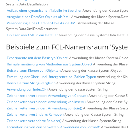
System.Data.DataRelation
Aufbau einer dynamischen Tabelle im Speicher
Anwendung der Klasse Syst
Ausgabe eines DataSet-Objekts als XML
Anwendung der Klasse System.Dat
Veränderung eines DataSet-Objekts via XML
Anwendung der Klasse
System.Data.XmlDataDocument
Einlesen von XML in ein DataSet
Anwendung der Klasse System.Data.DataSe
Beispiele zum FCL-Namensraum 'Syst
Experimente mit dem Basistyp 'Object'
Anwendung der Klasse System.Objec
Reimplementierung von Methoden aus System.Object
Anwendung der Klass
Beispiel zum Klonen von Objekten
Anwendung der Klasse System.Object
Ermittlung der Ober- und Untergrenze bei Zahlen-Typen
Anwendung der Kla
Beispiele zum String-Vergleich
Anwendung der Klasse System.String
Anwendung von IndexOf()
Anwendung der Klasse System.String
Zeichenketten verbinden: Anwendung von Concat()
Anwendung der Klasse S
Zeichenketten verbinden: Anwendung von Insert()
Anwendung der Klasse Sy
Zeichenketten verbinden: Anwendung von Join()
Anwendung der Klasse Syst
Zeichenketten verändern: Remove()
Anwendung der Klasse System.String
Zeichenkette verändern: Replace()
Anwendung der Klasse System.String
Formatierung von Zeichenketten: Anwendung von Format()
Anwendung der 