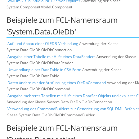
WMI im Visual Studio .NET Server Explorer
Anwendung der Klasse
System.ComponentModel.Component
Beispiele zum FCL-Namensraum
'System.Data.OleDb'
Auf- und Abbau einer OLEDB-Verbindung
Anwendung der Klasse
System.Data.OleDb.OleDbConnection
Ausgabe einer Tabelle mit Hilfe eines DataReaders
Anwendung der Klasse
System.Data.OleDb.OleDbDataReader
Umwandlung einer DataTable in CSV-Form
Anwendung der Klasse
System.Data.OleDb.DataTable
Daten ändern mit der Ausführung eines OleDbCommand
Anwendung der Kl
System.Data.OleDb.OleDbCommand
Ausgabe mehrerer Tabellen mit Hilfe eines DataSet-Objekts und expliziter 
Anwendung der Klasse System.Data.OleDb.OleDbConnection
Verwendung des CommandBuilders zur Generierung von SQL-DML-Befehle
Klasse System.Data.OleDb.OleDbCommandBuilder
Beispiele zum FCL-Namensraum