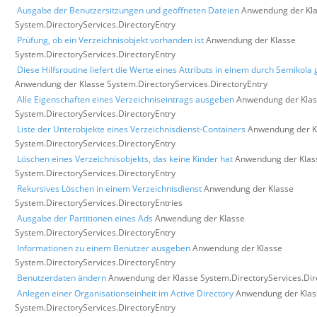
Ausgabe der Benutzersitzungen und geöffneten Dateien
Anwendung der Kl
System.DirectoryServices.DirectoryEntry
Prüfung, ob ein Verzeichnisobjekt vorhanden ist
Anwendung der Klasse
System.DirectoryServices.DirectoryEntry
Diese Hilfsroutine liefert die Werte eines Attributs in einem durch Semikola 
Anwendung der Klasse System.DirectoryServices.DirectoryEntry
Alle Eigenschaften eines Verzeichniseintrags ausgeben
Anwendung der Kla
System.DirectoryServices.DirectoryEntry
Liste der Unterobjekte eines Verzeichnisdienst-Containers
Anwendung der K
System.DirectoryServices.DirectoryEntry
Löschen eines Verzeichnisobjekts, das keine Kinder hat
Anwendung der Klas
System.DirectoryServices.DirectoryEntry
Rekursives Löschen in einem Verzeichnisdienst
Anwendung der Klasse
System.DirectoryServices.DirectoryEntries
Ausgabe der Partitionen eines Ads
Anwendung der Klasse
System.DirectoryServices.DirectoryEntry
Informationen zu einem Benutzer ausgeben
Anwendung der Klasse
System.DirectoryServices.DirectoryEntry
Benutzerdaten ändern
Anwendung der Klasse System.DirectoryServices.Dir
Anlegen einer Organisationseinheit im Active Directory
Anwendung der Klas
System.DirectoryServices.DirectoryEntry