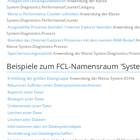
Anlegen von Leistungsindikatoren
Anwendung der Klasse
System.Diagnostics.PerformanceCounterCategory
Werte in Performance Counter schreiben
Anwendung der Klasse
System.Diagnostics.PerformanceCounter
Ausgewählte Prozesse beenden / Internet Explorer beenden
Anwendung der
System.Diagnostics.Process
Beenden des (Internet Explorer)-Prozesses mit dem meisten RAM-Bedarf
An
Klasse System.Diagnostics.Process
Speichernutzungsstatistik
Anwendung der Klasse System.Diagnostics.Proce
Beispiele zum FCL-Namensraum 'Syste
Ermittlung der größen Dateigruppe
Anwendung der Klasse System.IO.File
Rekursives Auflisten eines Dateisystemverzeichnisses
Kopieren einer Datei
Bewegen einer Datei
Umbenennen einer Datei
Löschen einer Datei
Löschen alter Dateien
Informationen über ein Dateisystemobjekt
Veränderung von Dateieigenschaften