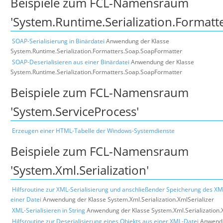
Beispiele zum FCL-Namensraum
'System.Runtime.Serialization.Formatt
SOAP-Serialisierung in Binärdatei
Anwendung der Klasse
System.Runtime.Serialization.Formatters.Soap.SoapFormatter
SOAP-Deserialisieren aus einer Binärdatei
Anwendung der Klasse
System.Runtime.Serialization.Formatters.Soap.SoapFormatter
Beispiele zum FCL-Namensraum
'System.ServiceProcess'
Erzeugen einer HTML-Tabelle der Windows-Systemdienste
Beispiele zum FCL-Namensraum
'System.Xml.Serialization'
Hilfsroutine zur XML-Serialisierung und anschließender Speicherung des X
einer Datei
Anwendung der Klasse System.Xml.Serialization.XmlSerializer
XML-Serialisieren in String
Anwendung der Klasse System.Xml.Serialization.
Hilfsroutine zur Deserialisierung eines Objekts aus einer XML-Datei
Anwendu