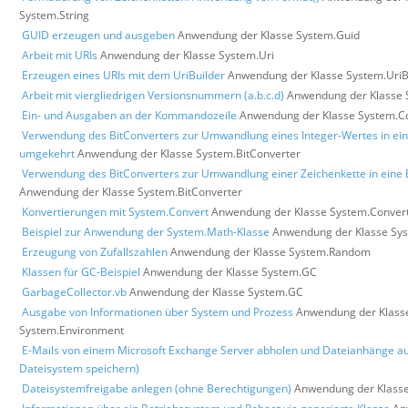
System.String
GUID erzeugen und ausgeben
Anwendung der Klasse System.Guid
Arbeit mit URIs
Anwendung der Klasse System.Uri
Erzeugen eines URIs mit dem UriBuilder
Anwendung der Klasse System.UriB
Arbeit mit viergliedrigen Versionsnummern (a.b.c.d)
Anwendung der Klasse 
Ein- und Ausgaben an der Kommandozeile
Anwendung der Klasse System.C
Verwendung des BitConverters zur Umwandlung eines Integer-Wertes in ein
umgekehrt
Anwendung der Klasse System.BitConverter
Verwendung des BitConverters zur Umwandlung einer Zeichenkette in eine 
Anwendung der Klasse System.BitConverter
Konvertierungen mit System.Convert
Anwendung der Klasse System.Conver
Beispiel zur Anwendung der System.Math-Klasse
Anwendung der Klasse Sy
Erzeugung von Zufallszahlen
Anwendung der Klasse System.Random
Klassen für GC-Beispiel
Anwendung der Klasse System.GC
GarbageCollector.vb
Anwendung der Klasse System.GC
Ausgabe von Informationen über System und Prozess
Anwendung der Klass
System.Environment
E-Mails von einem Microsoft Exchange Server abholen und Dateianhänge a
Dateisystem speichern)
Dateisystemfreigabe anlegen (ohne Berechtigungen)
Anwendung der Klasse