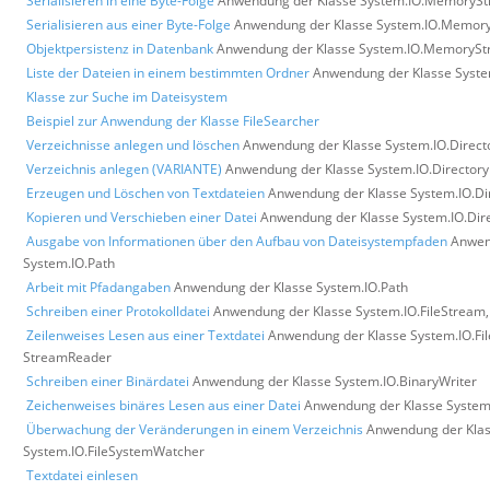
Serialisieren in eine Byte-Folge
Anwendung der Klasse System.IO.MemoryS
Serialisieren aus einer Byte-Folge
Anwendung der Klasse System.IO.Memor
Objektpersistenz in Datenbank
Anwendung der Klasse System.IO.MemoryS
Liste der Dateien in einem bestimmten Ordner
Anwendung der Klasse System
Klasse zur Suche im Dateisystem
Beispiel zur Anwendung der Klasse FileSearcher
Verzeichnisse anlegen und löschen
Anwendung der Klasse System.IO.Direct
Verzeichnis anlegen (VARIANTE)
Anwendung der Klasse System.IO.Directory
Erzeugen und Löschen von Textdateien
Anwendung der Klasse System.IO.Dir
Kopieren und Verschieben einer Datei
Anwendung der Klasse System.IO.Direc
Ausgabe von Informationen über den Aufbau von Dateisystempfaden
Anwen
System.IO.Path
Arbeit mit Pfadangaben
Anwendung der Klasse System.IO.Path
Schreiben einer Protokolldatei
Anwendung der Klasse System.IO.FileStream,
Zeilenweises Lesen aus einer Textdatei
Anwendung der Klasse System.IO.Fi
StreamReader
Schreiben einer Binärdatei
Anwendung der Klasse System.IO.BinaryWriter
Zeichenweises binäres Lesen aus einer Datei
Anwendung der Klasse System
Überwachung der Veränderungen in einem Verzeichnis
Anwendung der Kla
System.IO.FileSystemWatcher
Textdatei einlesen