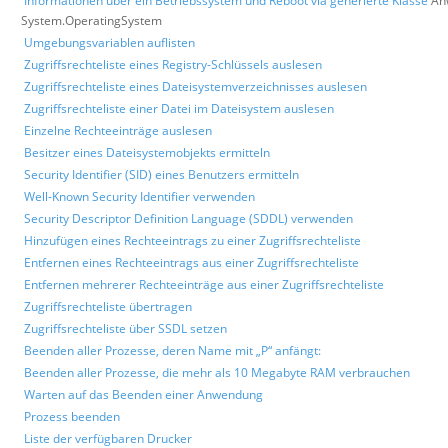
Informationen über ein Betriebssystem und Reboot via generierte Klasse
An
System.OperatingSystem
Umgebungsvariablen auflisten
Zugriffsrechteliste eines Registry-Schlüssels auslesen
Zugriffsrechteliste eines Dateisystemverzeichnisses auslesen
Zugriffsrechteliste einer Datei im Dateisystem auslesen
Einzelne Rechteeinträge auslesen
Besitzer eines Dateisystemobjekts ermitteln
Security Identifier (SID) eines Benutzers ermitteln
Well-Known Security Identifier verwenden
Security Descriptor Definition Language (SDDL) verwenden
Hinzufügen eines Rechteeintrags zu einer Zugriffsrechteliste
Entfernen eines Rechteeintrags aus einer Zugriffsrechteliste
Entfernen mehrerer Rechteeinträge aus einer Zugriffsrechteliste
Zugriffsrechteliste übertragen
Zugriffsrechteliste über SSDL setzen
Beenden aller Prozesse, deren Name mit „P“ anfängt:
Beenden aller Prozesse, die mehr als 10 Megabyte RAM verbrauchen
Warten auf das Beenden einer Anwendung
Prozess beenden
Liste der verfügbaren Drucker