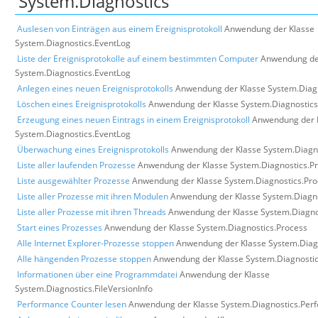
'System.Diagnostics'
Auslesen von Einträgen aus einem Ereignisprotokoll
Anwendung der Klasse
System.Diagnostics.EventLog
Liste der Ereignisprotokolle auf einem bestimmten Computer
Anwendung de
System.Diagnostics.EventLog
Anlegen eines neuen Ereignisprotokolls
Anwendung der Klasse System.Diag
Löschen eines Ereignisprotokolls
Anwendung der Klasse System.Diagnostics
Erzeugung eines neuen Eintrags in einem Ereignisprotokoll
Anwendung der 
System.Diagnostics.EventLog
Überwachung eines Ereignisprotokolls
Anwendung der Klasse System.Diagn
Liste aller laufenden Prozesse
Anwendung der Klasse System.Diagnostics.P
Liste ausgewählter Prozesse
Anwendung der Klasse System.Diagnostics.Pro
Liste aller Prozesse mit ihren Modulen
Anwendung der Klasse System.Diagno
Liste aller Prozesse mit ihren Threads
Anwendung der Klasse System.Diagno
Start eines Prozesses
Anwendung der Klasse System.Diagnostics.Process
Alle Internet Explorer-Prozesse stoppen
Anwendung der Klasse System.Diag
Alle hängenden Prozesse stoppen
Anwendung der Klasse System.Diagnostic
Informationen über eine Programmdatei
Anwendung der Klasse
System.Diagnostics.FileVersionInfo
Performance Counter lesen
Anwendung der Klasse System.Diagnostics.Per