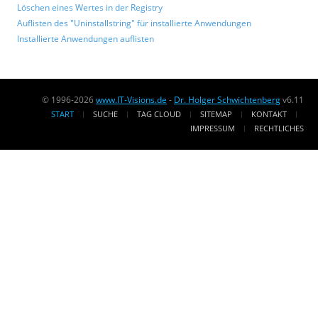
Löschen eines Wertes in der Registry
Auflisten des "Uninstallstring" für installierte Anwendungen
Installierte Anwendungen auflisten
© 1996-2026
www.IT-Visions.de
-
Dr. Holger Schwichtenberg
v6.11
START
SUCHE
TAG CLOUD
SITEMAP
KONTAKT
IMPRESSUM
RECHTLICHES