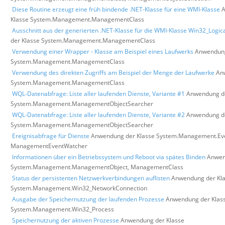
Diese Routine erzeugt eine früh bindende .NET-Klasse für eine WMI-Klasse
A
Klasse System.Management.ManagementClass
Ausschnitt aus der generierten .NET-Klasse für die WMI-Klasse Win32_Logic
der Klasse System.Management.ManagementClass
Verwendung einer Wrapper - Klasse am Beispiel eines Laufwerks
Anwendung
System.Management.ManagementClass
Verwendung des direkten Zugriffs am Beispiel der Menge der Laufwerke
An
System.Management.ManagementClass
WQL-Datenabfrage: Liste aller laufenden Dienste, Variante #1
Anwendung de
System.Management.ManagementObjectSearcher
WQL-Datenabfrage: Liste aller laufenden Dienste, Variante #2
Anwendung de
System.Management.ManagementObjectSearcher
Ereignisabfrage für Dienste
Anwendung der Klasse System.Management.Ev
ManagementEventWatcher
Informationen über ein Betriebssystem und Reboot via spätes Binden
Anwen
System.Management.ManagementObject, ManagementClass
Status der persistenten Netzwerkverbindungen auflisten
Anwendung der Kl
System.Management.Win32_NetworkConnection
Ausgabe der Speichernutzung der laufenden Prozesse
Anwendung der Klas
System.Management.Win32_Process
Speichernutzung der aktiven Prozesse
Anwendung der Klasse