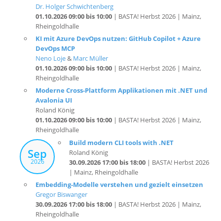
Rheingoldhalle
KI mit Azure DevOps nutzen: GitHub Copilot + Azure
DevOps MCP
Neno Loje
&
Marc Müller
01.10.2026 09:00 bis 10:00
| BASTA! Herbst 2026 | Mainz,
Rheingoldhalle
Moderne Cross-Plattform Applikationen mit .NET und
Avalonia UI
Roland König
01.10.2026 09:00 bis 10:00
| BASTA! Herbst 2026 | Mainz,
Rheingoldhalle
Build modern CLI tools with .NET
Sep
Roland König
2026
30.09.2026 17:00 bis 18:00
| BASTA! Herbst 2026
| Mainz, Rheingoldhalle
Embedding-Modelle verstehen und gezielt einsetzen
Gregor Biswanger
30.09.2026 17:00 bis 18:00
| BASTA! Herbst 2026 | Mainz,
Rheingoldhalle
Warum deine Anwendung den SQL Server langsam
macht (und nicht umgekehrt)