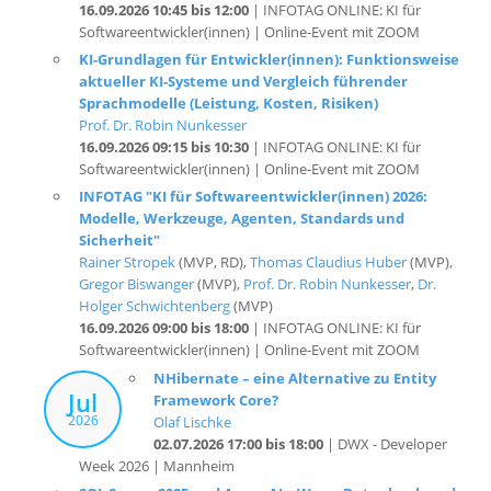
KI-Grundlagen für Entwickler(innen): Funktionsweise
aktueller KI-Systeme und Vergleich führender
Sprachmodelle (Leistung, Kosten, Risiken)
Prof. Dr. Robin Nunkesser
16.09.2026 09:15 bis 10:30
| INFOTAG ONLINE: KI für
Softwareentwickler(innen) | Online-Event mit ZOOM
INFOTAG "KI für Softwareentwickler(innen) 2026:
Modelle, Werkzeuge, Agenten, Standards und
Sicherheit"
Rainer Stropek
(MVP, RD),
Thomas Claudius Huber
(MVP),
Gregor Biswanger
(MVP),
Prof. Dr. Robin Nunkesser
,
Dr.
Holger Schwichtenberg
(MVP)
16.09.2026 09:00 bis 18:00
| INFOTAG ONLINE: KI für
Softwareentwickler(innen) | Online-Event mit ZOOM
NHibernate – eine Alternative zu Entity
Jul
Framework Core?
2026
Olaf Lischke
02.07.2026 17:00 bis 18:00
| DWX - Developer
Week 2026 | Mannheim
SQL Server 2025 und Azure AI – Wenn Datenbank und
KI zusammenarbeiten