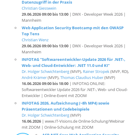
29.06.2026 09:00 bis 13:00
| DWX - Developer Week 2026 |
Mannheim
Web Application Security Bootcamp mit den OWASP
Top Tens
Christian Wenz
29.06.2026 09:00 bis 13:00
| DWX - Developer Week 2026 |
Mannheim
INFOTAG "Softwareentwickler-Update 2026 für .NET-,
Web- und Cloud-Entwickler: .NET 11.0 und KI"
Dr. Holger Schwichtenberg
(MVP),
Rainer Stropek
(MVP, RD),
André Krämer
(MVP),
Thomas Claudius Huber
(MVP)
16.06.2026 09:00 bis 18:00
| INFOTAG ONLINE:
Softwareentwickler Update 2026 für .NET-, Web- und Cloud-
Entwickler | Online-Event mit ZOOM
INFOTAG 2026, Aufzeichnung (~8h MP4) sowie
Präsentationen und Codebeispiele
Dr. Holger Schwichtenberg
(MVP)
16.06.2026
| www.IT-Visions.de Online-Schulung/Webinar
mit ZOOM | Online-Schulung mit ZOOM
ASP.NET Core Web Application Security
Mrz
Workshop: OWASP Top Ten 2025 und mehr!
2026