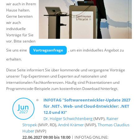
wir auch in Ihrem
Hause halten.
Gerne bereiten
wir auch
individuelle
Vorträge für Sie vor. Bitte senden Sie uns eine
Vortragsanfrage
,
um ein indviduelles Angebot zu erhalten.
Diese Seite informiert Sie über kommende und vergangene Vorträge
unserer Top-Expertinnen und Experten auf nationalen und
internationalen Fachkonferenzen. Häufig sind Präsentationen und
Programmcode-Beispiele zum kostenfreien Download hinterlegt.
INFOTAG "Softwareentwickler-Update 2027
Jun
für .NET-, Web- und Cloud-Entwickler: .NET
2027
12.0 und KI"
Dr. Holger Schwichtenberg
(MVP),
Rainer
Stropek
(MVP, RD),
André Krämer
(MVP),
Thomas Claudius
Huber
(MVP)
22.06.2027 09:00 bis 18:00
| INFOTAG ONLINE:
Softwareentwickler Update 2027 für .NET-, Web- und Cloud-
Entwickler | Online-Event mit ZOOM