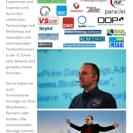
Expertinnen und
Über uns
Experten sind
durch ihre
Suche
zahlreichen
Fachvorträge und
Workshops auf
nationalen und
internationalen
Fachkonferenzen
in der IT-Szene
sehr bekannt und
genießen hohes
Ansehen.
Gerne halten wir
auch
firmeninterne
Vorträge vor Ihren
Mitarbeitern,
Partnern oder
Kunden. Alle
nachstehenden
Vorträge können