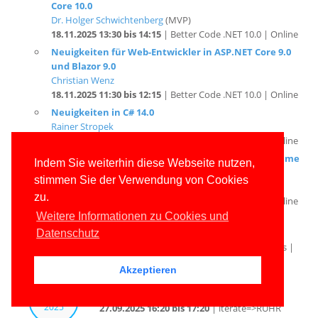
18.11.2025 13:30 bis 14:15
| Better Code .NET 10.0 | Online
Neuigkeiten für Web-Entwickler in ASP.NET Core 9.0
und Blazor 9.0
Christian Wenz
18.11.2025 11:30 bis 12:15
| Better Code .NET 10.0 | Online
Neuigkeiten in C# 14.0
Rainer Stropek
18.11.2025 10:15 bis 11:10
| Better Code .NET 10.0 | Online
.NET 10.0 im Überblick: Neuigkeiten für SDK, Runtime
und Basisklassen
Dr. Holger Schwichtenberg
(MVP)
Indem Sie weiterhin diese Webseite nutzen,
18.11.2025 09:15 bis 10:00
| Better Code .NET 10.0 | Online
stimmen Sie der Verwendung von Cookies
Was kommt mit .NET 10.0?
zu.
Dr. Holger Schwichtenberg
(MVP)
Weitere Informationen zu Cookies und
03.11.2025 10:00 bis 11:30
| Entwickler.de Online Events |
Online
Datenschutz
Das Beste in .NET 10.0 und C# 14.0
Sep
Dr. Holger Schwichtenberg
(MVP)
Akzeptieren
2025
27.09.2025 16:20 bis 17:20
| iterate=>RUHR
2025: Die Community-Konferenz im Pott | Essen
GUI-Frameworks für .NET – Die Qual der Wahl