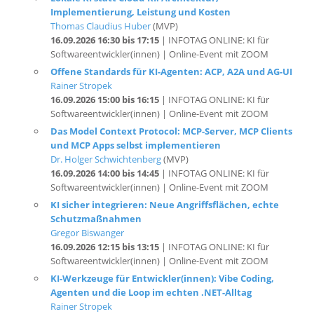
16.09.2026 16:30 bis 17:15
| INFOTAG ONLINE: KI für
Softwareentwickler(innen) | Online-Event mit ZOOM
Offene Standards für KI-Agenten: ACP, A2A und AG-UI
Rainer Stropek
16.09.2026 15:00 bis 16:15
| INFOTAG ONLINE: KI für
Softwareentwickler(innen) | Online-Event mit ZOOM
Das Model Context Protocol: MCP-Server, MCP Clients
und MCP Apps selbst implementieren
Dr. Holger Schwichtenberg
(MVP)
16.09.2026 14:00 bis 14:45
| INFOTAG ONLINE: KI für
Softwareentwickler(innen) | Online-Event mit ZOOM
KI sicher integrieren: Neue Angriffsflächen, echte
Schutzmaßnahmen
Gregor Biswanger
16.09.2026 12:15 bis 13:15
| INFOTAG ONLINE: KI für
Softwareentwickler(innen) | Online-Event mit ZOOM
KI-Werkzeuge für Entwickler(innen): Vibe Coding,
Agenten und die Loop im echten .NET-Alltag
Rainer Stropek
16.09.2026 10:45 bis 12:00
| INFOTAG ONLINE: KI für
Softwareentwickler(innen) | Online-Event mit ZOOM